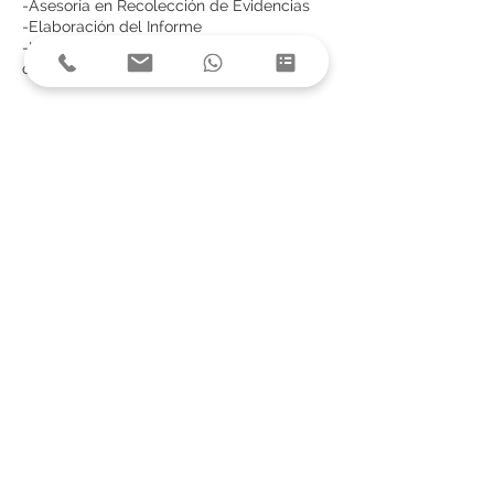
-Asesoría en Recolección de Evidencias
-Elaboración del Informe
-Impresión de los Informes y todas sus
copias
Nos aseguramos de su gestión ambiental
cumpla con los requerimientos de la
autoridad gubernamental y le ayudamos
a prevenir multas ambientales.
Datos de contacto
9906-8668
consultas@asighn.com
Honduras
consultas@asighn.com
© 2026 - ASIG Honduras